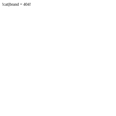
!cat||brand = 404!