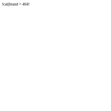
!cat||brand = 404!