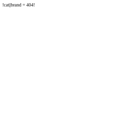
!cat||brand = 404!