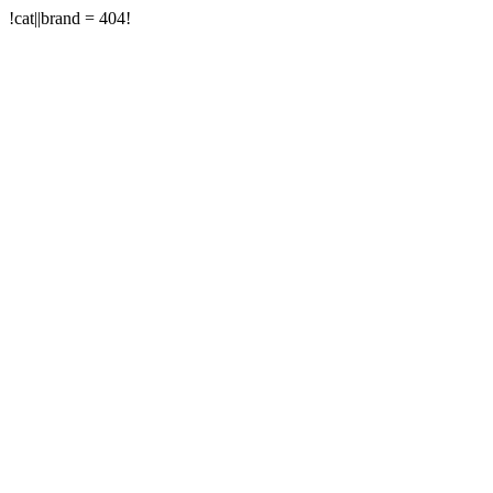
!cat||brand = 404!