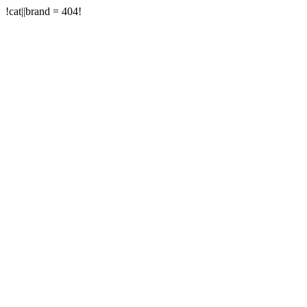
!cat||brand = 404!