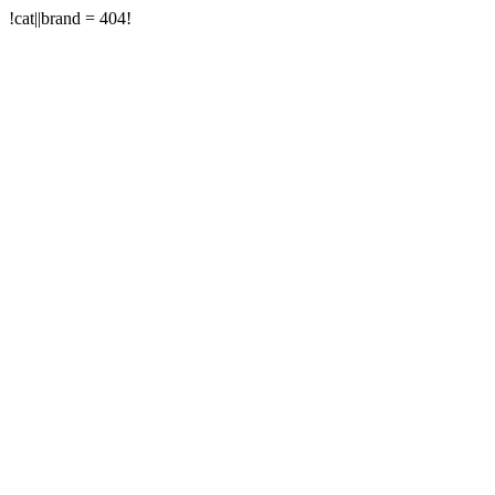
!cat||brand = 404!