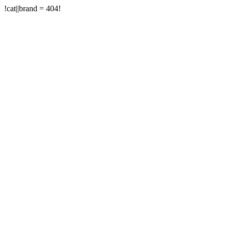
!cat||brand = 404!