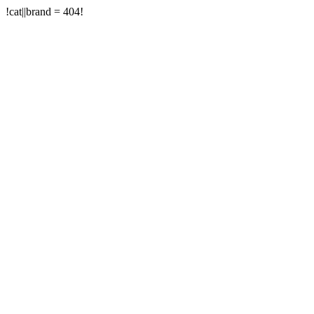
!cat||brand = 404!