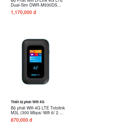
Dual-Sim DWR-M930DS
(300 Mbps/ Wifi 4/ 2.4 GHz)
1,170,000 đ
Thiết bị phát Wifi 4G
Bộ phát Wifi 4G LTE Totolink
M3L (300 Mbps/ Wifi 6/ 2.4/5
GHz)
870,000 đ