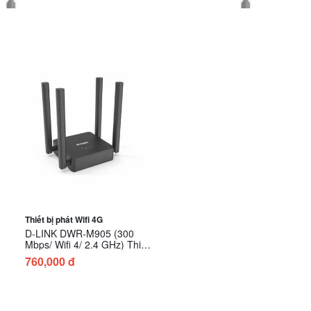
Thiết bị phát Wifi 4G
D-LINK DWR-M905 (300
Mbps/ Wifi 4/ 2.4 GHz) Thiết
bị dùng chia sẻ mạng 3G,
760,000 đ
4G không dây