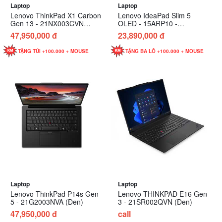
Laptop
Laptop
Lenovo ThinkPad X1 Carbon
Lenovo IdeaPad Slim 5
Gen 13 - 21NX003CVN
OLED - 15ARP10 -
(Đen)
83J3001DVN (Xám)
47,950,000 đ
23,890,000 đ
TẶNG TÚI +100.000 + MOUSE
TẶNG BA LÔ +100.000 + MOUSE
Laptop
Laptop
Lenovo ThinkPad P14s Gen
Lenovo THINKPAD E16 Gen
5 - 21G2003NVA (Đen)
3 - 21SR002QVN (Đen)
47,950,000 đ
call