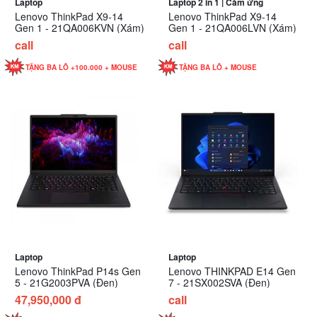
Laptop
Laptop 2 in 1 | Càm ứng
Lenovo ThinkPad X9-14
Lenovo ThinkPad X9-14
Gen 1 - 21QA006KVN (Xám)
Gen 1 - 21QA006LVN (Xám)
call
call
TẶNG BA LÔ +100.000 + MOUSE
TẶNG BA LÔ + MOUSE
Laptop
Laptop
Lenovo ThinkPad P14s Gen
Lenovo THINKPAD E14 Gen
5 - 21G2003PVA (Đen)
7 - 21SX002SVA (Đen)
47,950,000 đ
call