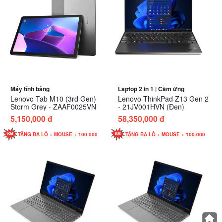
Máy tính bảng
Laptop 2 in 1 | Càm ứng
Lenovo Tab M10 (3rd Gen)
Lenovo ThinkPad Z13 Gen 2
Storm Grey - ZAAF0025VN
- 21JV001HVN (Đen)
5,150,000 đ
58,350,000 đ
TẶNG BA LÔ + MOUSE + 100.000
TẶNG BA LÔ + MOUSE + 100.000