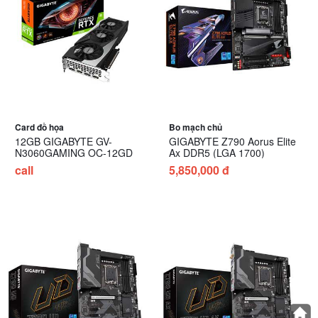
Card đồ họa
Bo mạch chủ
12GB GIGABYTE GV-
GIGABYTE Z790 Aorus Elite
N3060GAMING OC-12GD
Ax DDR5 (LGA 1700)
call
5,850,000 đ