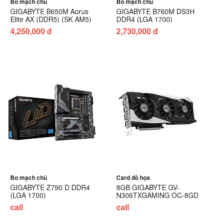
Bo mạch chủ
Bo mạch chủ
GIGABYTE B650M Aorus
GIGABYTE B760M DS3H
Elite AX (DDR5) (SK AM5)
DDR4 (LGA 1700)
4,250,000 đ
2,730,000 đ
Bo mạch chủ
Card đồ họa
GIGABYTE Z790 D DDR4
8GB GIGABYTE GV-
(LGA 1700)
N306TXGAMING OC-8GD
call
call