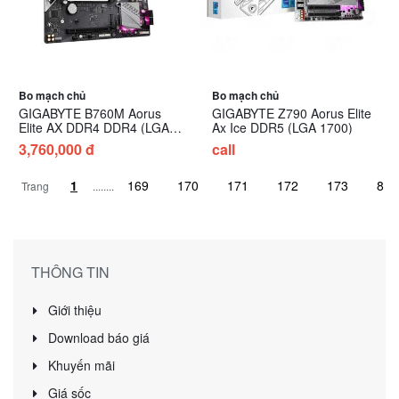
Bo mạch chủ
Bo mạch chủ
GIGABYTE B760M Aorus
GIGABYTE Z790 Aorus Elite
Elite AX DDR4 DDR4 (LGA
Ax Ice DDR5 (LGA 1700)
1700)
3,760,000 đ
call
Trang
........
THÔNG TIN
Giới thiệu
Download báo giá
Khuyến mãi
Giá sốc