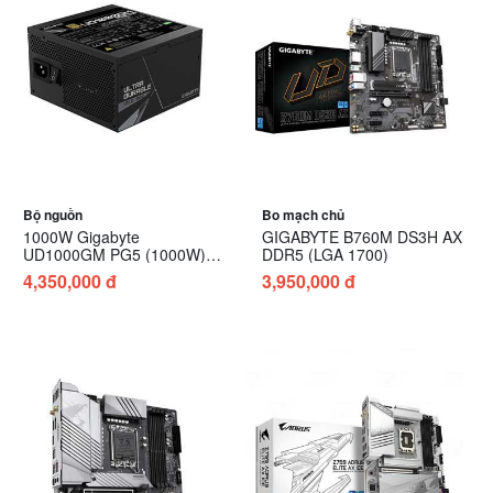
Bộ nguồn
Bo mạch chủ
1000W Gigabyte
GIGABYTE B760M DS3H AX
UD1000GM PG5 (1000W)
DDR5 (LGA 1700)
1000W Gold
4,350,000 đ
3,950,000 đ