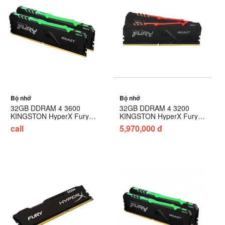
Bộ nhớ
Bộ nhớ
32GB DDRAM 4 3600
32GB DDRAM 4 3200
KINGSTON HyperX Fury
KINGSTON HyperX Fury
(KIT) Beast RGB
Beast RGB
call
5,970,000 đ