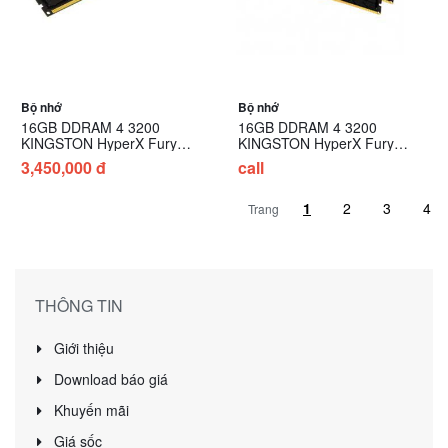
Bộ nhớ
Bộ nhớ
16GB DDRAM 4 3200
16GB DDRAM 4 3200
KINGSTON HyperX Fury
KINGSTON HyperX Fury
Beast Black
Beast RGB (KIT)
3,450,000 đ
call
Trang
THÔNG TIN
Giới thiệu
Download báo giá
Khuyến mãi
Giá sốc