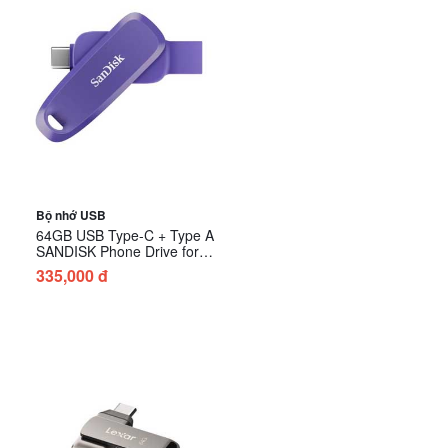
Bộ nhớ USB
64GB USB Type-C + Type A
SANDISK Phone Drive for
Android SDDDC6-064G-
335,000 đ
G46PO - Màu Tím