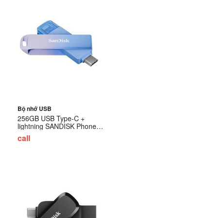
Bộ nhớ USB
256GB USB Type-C +
lightning SANDISK Phone
Drive SDIXD0N-256G-
call
GN6TP - Purpleblue ombre
MàuTím