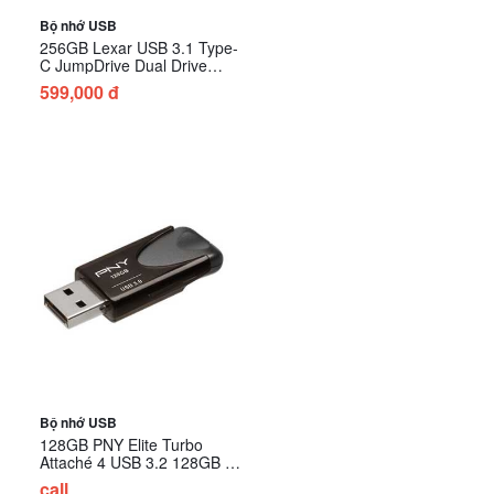
Bộ nhớ USB
256GB Lexar USB 3.1 Type-
C JumpDrive Dual Drive
D400 LJDD400256G-
599,000 đ
BNQNG
Bộ nhớ USB
128GB PNY Elite Turbo
Attaché 4 USB 3.2 128GB P-
FD128TBAT4-GE
call