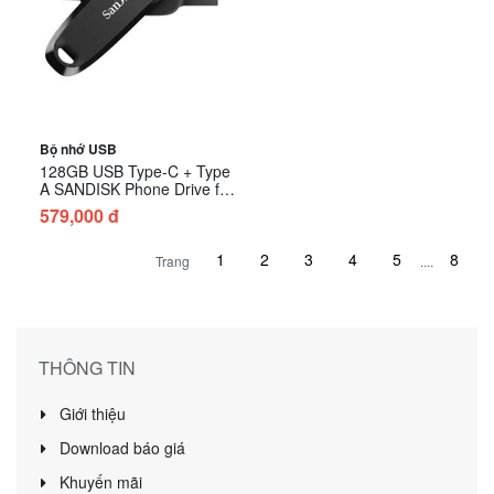
Bộ nhớ USB
128GB USB Type-C + Type
A SANDISK Phone Drive for
Android SDDDC6-128G-G46
579,000 đ
- Màu Đen
Trang
....
THÔNG TIN
Giới thiệu
Download báo giá
Khuyến mãi