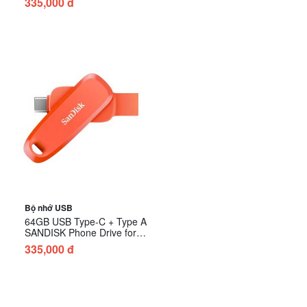
335,000 đ
- Màu Đen
Bộ nhớ USB
64GB USB Type-C + Type A
SANDISK Phone Drive for
Android SDDDC6-064G-
335,000 đ
G46NO - Màu Cam