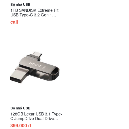
Bộ nhớ USB
1TB SANDISK Extreme Fit
USB Type-C 3.2 Gen 1
CZ530 SDCZ530-1T00-G46
call
Bộ nhớ USB
128GB Lexar USB 3.1 Type-
C JumpDrive Dual Drive
D400 LJDD400128G-
399,000 đ
BNQNG