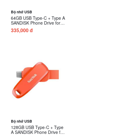
Bộ nhớ USB
64GB USB Type-C + Type A
SANDISK Phone Drive for
Android SDDDC6-064G-
335,000 đ
G46YD - Màu Vàng
Bộ nhớ USB
128GB USB Type-C + Type
A SANDISK Phone Drive for