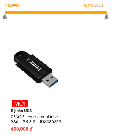
Bộ nhớ USB
256GB Lexar JumpDrive
S80 USB 3.2 LJDS080256G-
BNBCRFG
459,000 đ