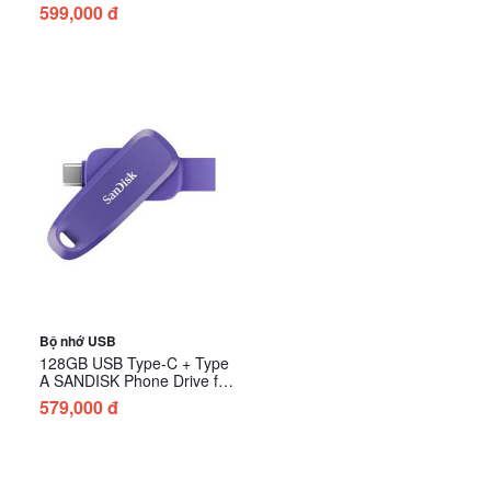
Android SDDDC6-128G-
599,000 đ
G46NO - Màu Cam
Bộ nhớ USB
128GB USB Type-C + Type
A SANDISK Phone Drive for
Android SDDDC6-128G-
579,000 đ
G46PO - Màu Tím