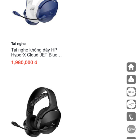
Tai nghe
Tai nghe không dây HP
HyperX Cloud JET Blue
(AM7A0AA)
1,980,000 đ