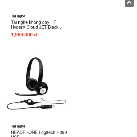
Tai nghe
Tai nghe không dây HP
HyperX Cloud JET Black
(AJ0T1AA)
1,980,000 đ
Tai nghe
HEADPHONE Logitech H390
USB