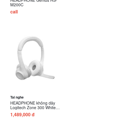
M200C
call
Tai nghe
HEADPHONE không dây
Logitech Zone 300 White
(981-001418)
1,489,000 đ