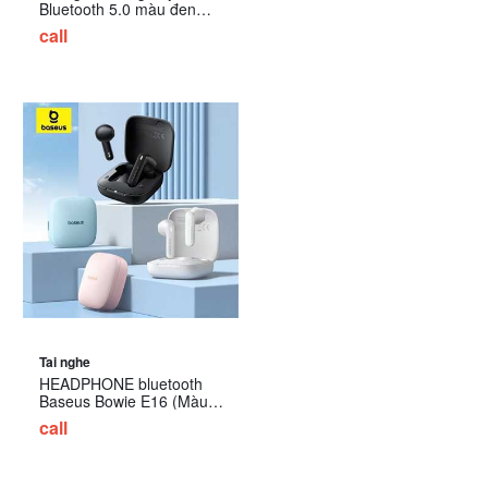
Bluetooth 5.0 màu đen
HiTune T1 Ugreen 80651
call
Tai nghe
HEADPHONE bluetooth
Baseus Bowie E16 (Màu
Đen / Trắng / Hồng/ xanh
call
dương)