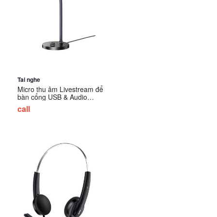
Tai nghe
Micro thu âm Livestream để
bàn cổng USB & Audio
3.5mm Ugreen 90416
call