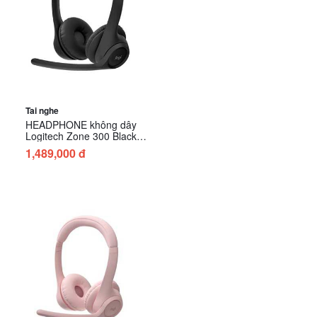
Tai nghe
HEADPHONE không dây
Logitech Zone 300 Black
(981-001408)
1,489,000 đ