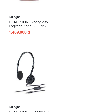
Tai nghe
HEADPHONE không dây
Logitech Zone 300 Pink
(981-001413)
1,489,000 đ
Tai nghe
HEADPHONE Genius HS-