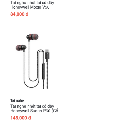
Tai nghe nhét tai có dây
Honeywell Moxie V50
84,000 đ
Tai nghe
Tai nghe nhét tai có dây
Honeywell Suono P60 (Cổng
Type-c)
148,000 đ