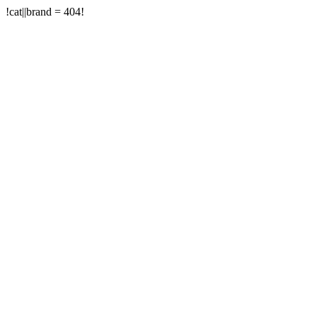
!cat||brand = 404!