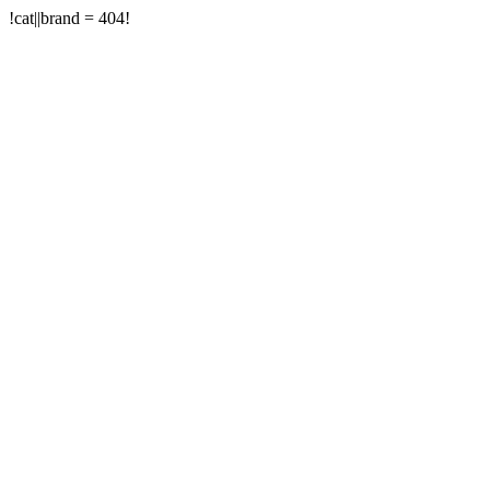
!cat||brand = 404!