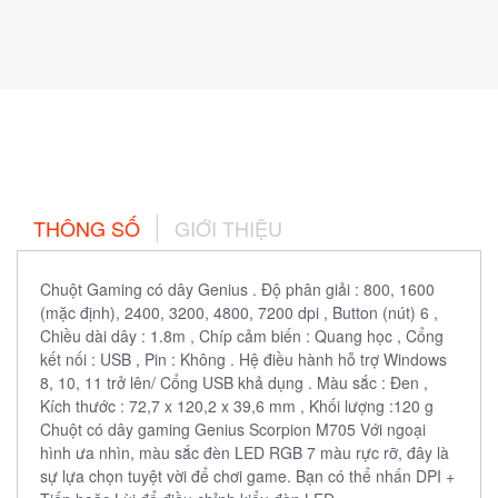
THÔNG SỐ
GIỚI THIỆU
Chuột Gaming có dây Genius . Độ phân giải : 800, 1600
(mặc định), 2400, 3200, 4800, 7200 dpi , Button (nút) 6 ,
Chiều dài dây : 1.8m , Chíp cảm biến : Quang học , Cổng
kết nối : USB , Pin : Không . Hệ điều hành hỗ trợ Windows
8, 10, 11 trở lên/ Cổng USB khả dụng . Màu sắc : Đen ,
Kích thước : 72,7 x 120,2 x 39,6 mm , Khối lượng :120 g
Chuột có dây gaming Genius Scorpion M705 Với ngoại
hình ưa nhìn, màu sắc đèn LED RGB 7 màu rực rỡ, đây là
sự lựa chọn tuyệt vời để chơi game. Bạn có thể nhấn DPI +