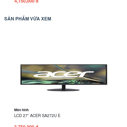
4,150,000 đ
SẢN PHẨM VỪA XEM
Màn hình
LCD 27” ACER SA272U E
3,750,000 đ