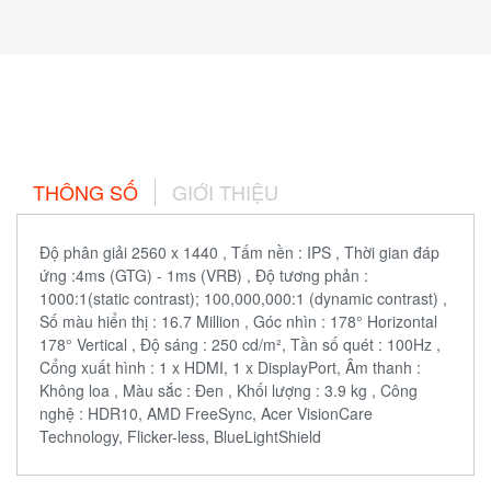
THÔNG SỐ
GIỚI THIỆU
Độ phân giải 2560 x 1440 , Tấm nền : IPS , Thời gian đáp
ứng :4ms (GTG) - 1ms (VRB) , Độ tương phản :
1000:1(static contrast); 100,000,000:1 (dynamic contrast) ,
Số màu hiển thị : 16.7 Million , Góc nhìn : 178° Horizontal
178° Vertical , Độ sáng : 250 cd/m², Tần số quét : 100Hz ,
Cổng xuất hình : 1 x HDMI, 1 x DisplayPort, Âm thanh :
Không loa , Màu sắc : Đen , Khối lượng : 3.9 kg , Công
nghệ : HDR10, AMD FreeSync, Acer VisionCare
Technology, Flicker-less, BlueLightShield