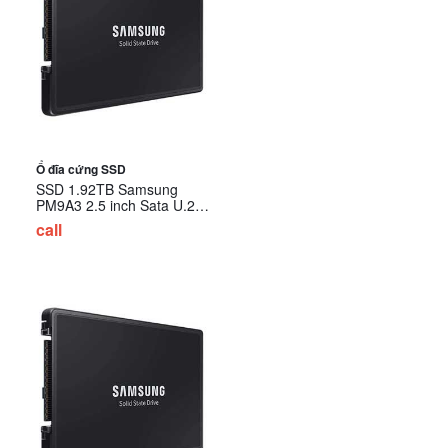
Ổ đĩa cứng SSD
SSD 1.92TB Samsung
PM9A3 2.5 inch Sata U.2
NVMe Gen4 MZ-QL21T900
call