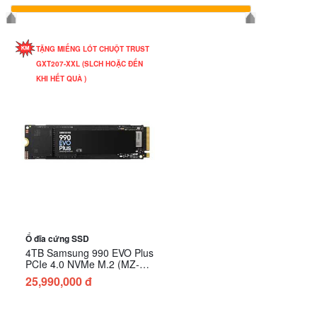
TẶNG MIẾNG LÓT CHUỘT TRUST
GXT207-XXL (SLCH HOẶC ĐẾN
KHI HẾT QUÀ )
Ổ đĩa cứng SSD
4TB Samsung 990 EVO Plus
PCIe 4.0 NVMe M.2 (MZ-
V9S4T0BW)
25,990,000 đ