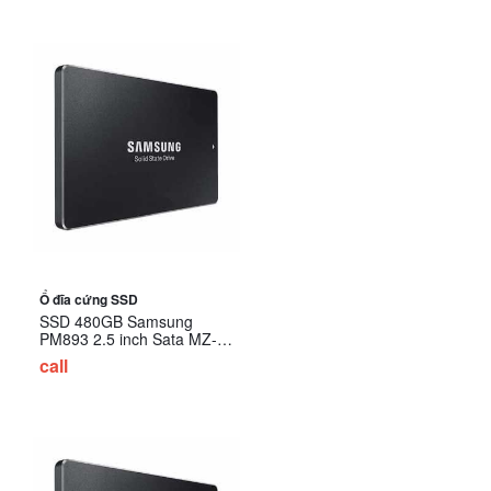
Ổ đĩa cứng SSD
SSD 480GB Samsung
PM893 2.5 inch Sata MZ-
7L348000 (SSD Server)
call