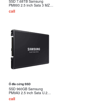
SSD 7.68TB Samsung
PM893 2.5 inch Sata 3 MZ-
7L37T600 (SSD Server)
call
Ổ đĩa cứng SSD
SSD 960GB Samsung
PM9A3 2.5 inch Sata U.2
NVMe Gen4 MZ-QL296000
call