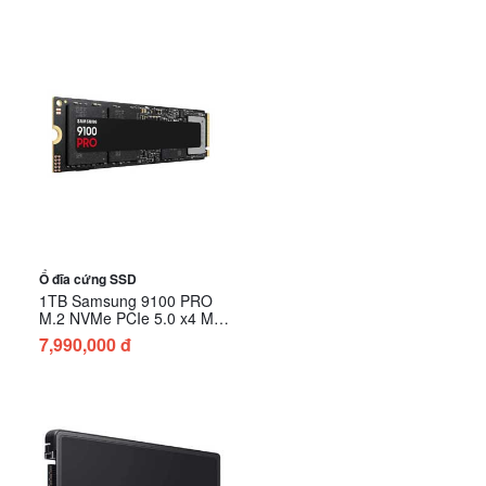
Ổ đĩa cứng SSD
1TB Samsung 9100 PRO
M.2 NVMe PCIe 5.0 x4 MZ-
VAP1T0BW
7,990,000 đ