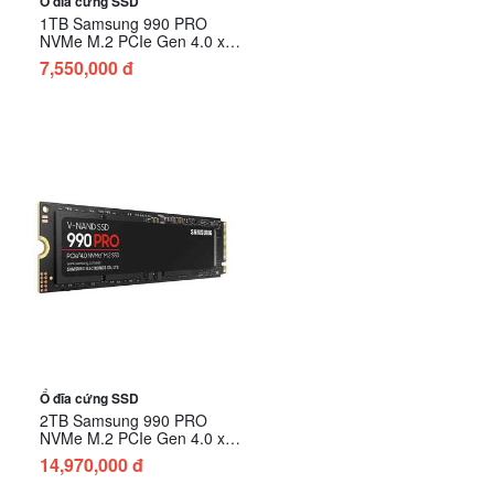
Ổ đĩa cứng SSD
1TB Samsung 990 PRO
NVMe M.2 PCIe Gen 4.0 x4
MZ-V9P1T0BW
7,550,000 đ
Ổ đĩa cứng SSD
2TB Samsung 990 PRO
NVMe M.2 PCIe Gen 4.0 x4
MZ-V9P2T0BW
14,970,000 đ