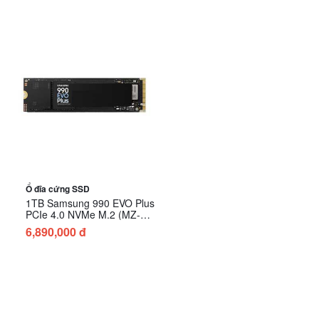
Ổ đĩa cứng SSD
1TB Samsung 990 EVO Plus
PCIe 4.0 NVMe M.2 (MZ-
V9S1T0BW)
6,890,000 đ