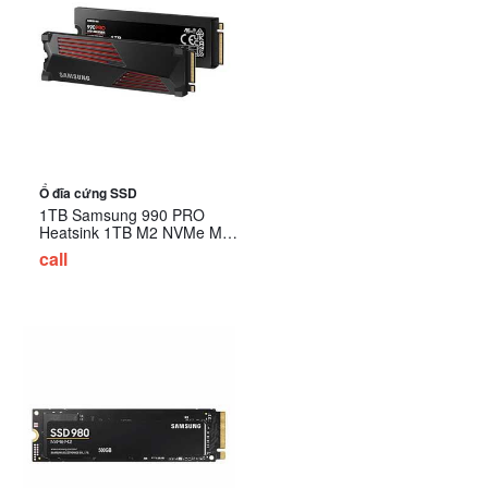
Ổ đĩa cứng SSD
1TB Samsung 990 PRO
Heatsink 1TB M2 NVMe MZ-
V9P1T0CW
call