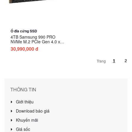
Ổ đĩa cứng SSD
4TB Samsung 990 PRO
NVMe M.2 PCIe Gen 4.0 x4
MZ-V9P4T0BW
30,990,000 đ
Trang
THÔNG TIN
Giới thiệu
Download báo giá
Khuyến mãi
Giá sốc