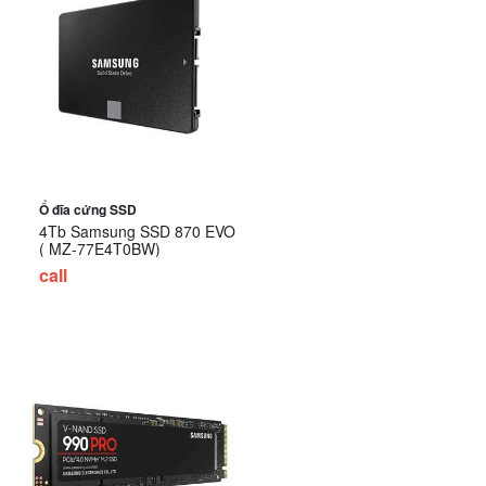
Ổ đĩa cứng SSD
4Tb Samsung SSD 870 EVO
( MZ-77E4T0BW)
call