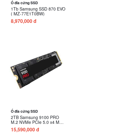
Ổ đĩa cứng SSD
1Tb Samsung SSD 870 EVO
( MZ-77E1T0BW)
8,970,000 đ
Ổ đĩa cứng SSD
2TB Samsung 9100 PRO
M.2 NVMe PCIe 5.0 x4 MZ-
VAP2T0BW
15,590,000 đ