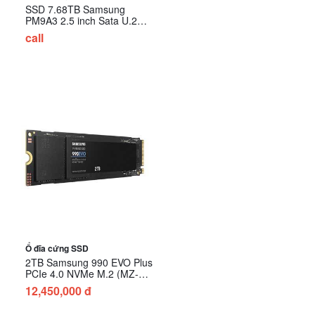
SSD 7.68TB Samsung
PM9A3 2.5 inch Sata U.2
NVMe Gen4 MZ-QL27T600
call
Ổ đĩa cứng SSD
2TB Samsung 990 EVO Plus
PCIe 4.0 NVMe M.2 (MZ-
V9S2T0BW)
12,450,000 đ