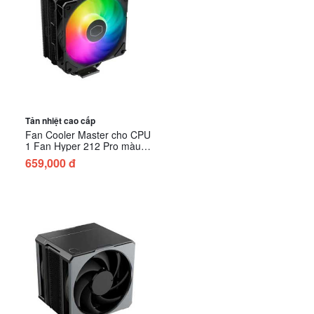
Tản nhiệt cao cấp
Fan Cooler Master cho CPU
1 Fan Hyper 212 Pro màu
Đen
659,000 đ