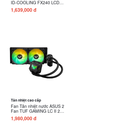
ID-COOLING FX240 LCD
Black
1,639,000 đ
Tản nhiệt cao cấp
Fan Tản nhiệt nước ASUS 2
Fan TUF GAMING LC II 240
ARGB
1,980,000 đ