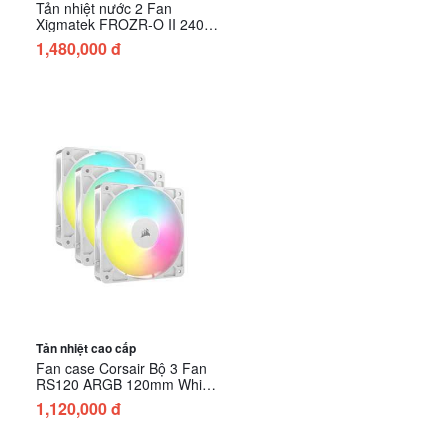
Tản nhiệt nước 2 Fan
Xigmatek FROZR-O II 240
(EN40429)
1,480,000 đ
Tản nhiệt cao cấp
Fan case Corsair Bộ 3 Fan
RS120 ARGB 120mm White
CO-9050185-WW
1,120,000 đ