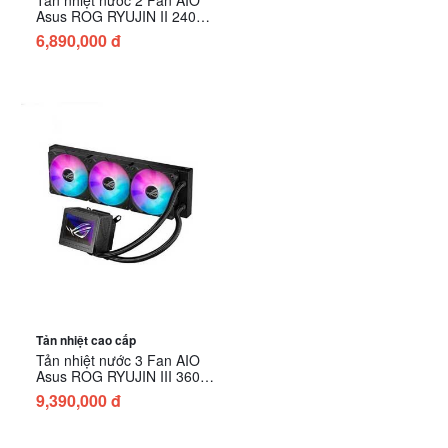
Asus ROG RYUJIN II 240
ARGB
6,890,000 đ
Tản nhiệt cao cấp
Tản nhiệt nước 3 Fan AIO
Asus ROG RYUJIN III 360
ARGB
9,390,000 đ