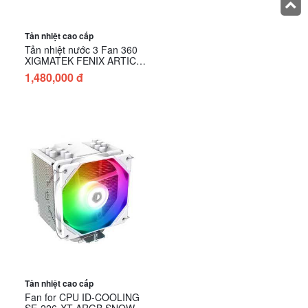
Tản nhiệt cao cấp
Tản nhiệt nước 3 Fan 360
XIGMATEK FENIX ARTIC
(EN42966)
1,480,000 đ
Tản nhiệt cao cấp
Fan for CPU ID-COOLING
SE-226-XT ARGB SNOW