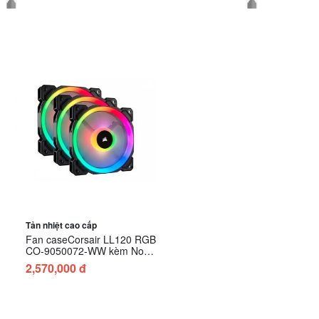
Tản nhiệt cao cấp
Fan caseCorsair LL120 RGB
CO-9050072-WW kèm Node
PRO ( Bộ 3 Fan)
2,570,000 đ