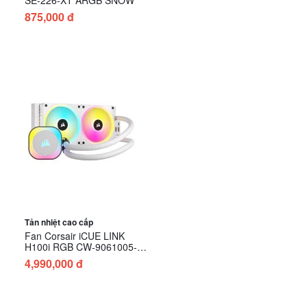
875,000 đ
Tản nhiệt cao cấp
Fan Corsair iCUE LINK
H100i RGB CW-9061005-
WW (White) (Tản nhiệt
4,990,000 đ
nước)