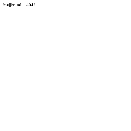
!cat||brand = 404!