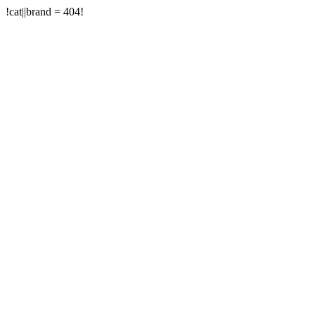
!cat||brand = 404!