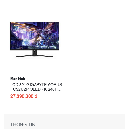
Màn hình
LCD 32” GIGABYTE AORUS
FO32U2P OLED 4K 240Hz
chuyên game
27,390,000 đ
THÔNG TIN