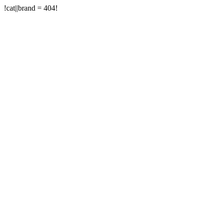
!cat||brand = 404!