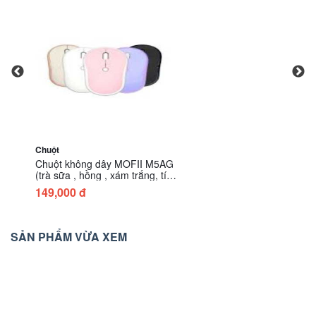
Chuột
Chuột không dây wireless +
Bluetooth MOFII M5DM (trà
sữa, hồng , trắng bạc,tím,đen
129,000 đ
xám)
SẢN PHẨM VỪA XEM