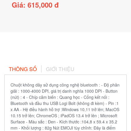
Giá: 615,000 đ
THÔNG SỐ
GIỚI THIỆU
Chuột không dây sử dụng công nghệ bluetooth : - Độ phân
giải : 1000-4000 DPI, giá trị danh nghĩa 1000 DPI - Button
(nút) : 4 - Chíp cảm biến : Quang học - Cổng kết nối :
Bluetooth và đầu thu USB Logi Bolt (không đi kèm) - Pin :1
x AA - Hệ điều hành hỗ trợ :Windows 10,11 trở lên; MacOS
10.15 trở lên; ChromeOS ; iPadOS 13.4 trở lên ; Microsoft
Surface - Màu sắc : Đen - Kích thước :104,8 x 59.4 x 35.2
mm - Khối lượng : 82g Nút EMOJI tùy chỉnh: Đây là điểm