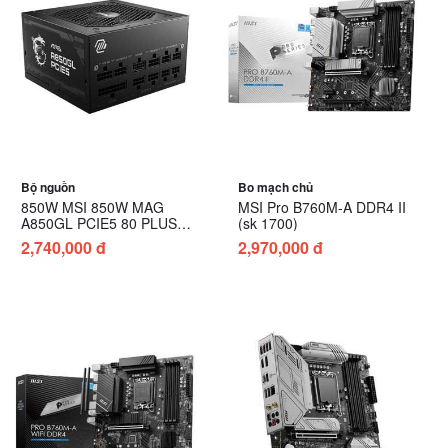
Bộ nguồn
Bo mạch chủ
850W MSI 850W MAG
MSI Pro B760M-A DDR4 II
A850GL PCIE5 80 PLUS
(sk 1700)
Gold
2,740,000 đ
2,970,000 đ