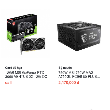
Card đồ họa
Bộ nguồn
12GB MSI GeForce-RTX-
750W MSI 750W MAG
3060-VENTUS-2X-12G-OC
A750GL PCIE5 80 PLUS
Gold
call
2,470,000 đ