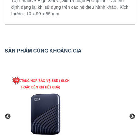
10) / macOS High Sierra, Sierra hoặc El Capitan - Có thể
định dạng lại khi sử dụng trên các hệ điều hành khác , Kích
thước : 10 x 90 x 55 mm
SẢN PHẨM CÙNG KHOẢNG GIÁ
TẶNG HỘP BẢO VỆ SSD ( SLCH
HOẶC ĐẾN KHI HẾT QUÀ)