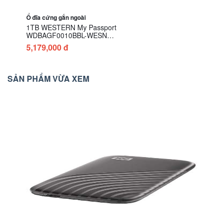
Ổ đĩa cứng gắn ngoài
1TB WESTERN My Passport
WDBAGF0010BBL-WESN
(Xanh) (EXTERNAL)
5,179,000 đ
SẢN PHẨM VỪA XEM